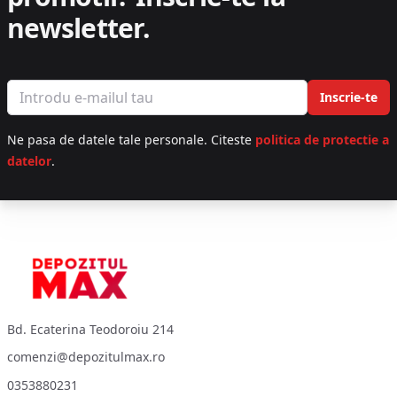
newsletter.
Email address
Inscrie-te
Ne pasa de datele tale personale. Citeste
politica de protectie a
datelor
.
Footer
Bd. Ecaterina Teodoroiu 214
comenzi@depozitulmax.ro
0353880231