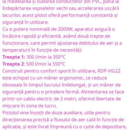
la modelarea și sudarea conductelor din PVC, până la
îndepărtarea vopselelor vechi sau accelerarea uscării
lacurilor, acest pistol oferă performanță constantă și
siguranță în utilizare.
Cu o putere nominală de 2000W, aparatul asigură o
încălzire rapidă și eficientă, având două trepte de
funcționare, care permit ajustarea debitului de aer și a
temperaturii în funcție de necesități:
Treapta 1:
300 l/min la 350°C
Treapta 2
: 500 l/min la 550°C
Construit pentru confort sporit în utilizare, RDP-HG22
este echipat cu un mâner ergonomic, ce reduce
oboseala în timpul lucrului îndelungat, și un mâner de
siguranță pentru o prindere fermă. Alimentarea se face
printr-un cablu electric de 2 metri, oferind libertate de
mișcare în zona de lucru.
Pistolul vine însoțit de duze auxiliare, utile pentru
direcționarea precisă a fluxului de aer cald în funcție de
aplicație, și este livrat împreună cu o cutie de depozitare,