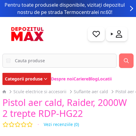
Pentru toate produsele disponibile, vizitați depozitul
nostru de pe strada Termocentralei nr.60!
Categorii produse
Despre noi
Cariere
Blog
Locatii
Scule electrice si accesorii
Suflante aer cald
Pistol aer cald, Raider, 2000W
2 trepte RDP-HG22
Reviews
·
Vezi recenziile (0)
out of 5 stars