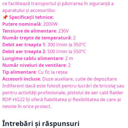
ce facilitează transportul și păstrarea în siguranță a
aparatului și accesoriilor.
📌
Specificații tehnice:
Putere nominală
: 2000W
Tensiune de alimentare
: 230V
Număr trepte de temperatură
: 2
Debit aer treapta 1
: 300 l/min la 350°C
Debit aer treapta 2
: 500 l/min la 550°C
Lungime cablu alimentare
: 2 m
Număr niveluri de ventilare
: 2
Tip alimentare
: Cu fir, la rețea
Accesorii incluse
: Duze auxiliare, cutie de depozitare
Indiferent dacă este folosit pentru lucrări de bricolaj sau
pentru activități profesionale, pistolul de aer cald Raider
RDP-HG22 îți oferă fiabilitatea și flexibilitatea de care ai
nevoie în orice proiect.
Întrebări și răspunsuri