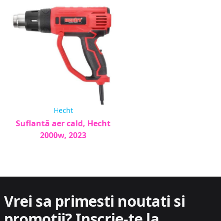
Hecht
Suflantă aer cald, Hecht
2000w, 2023
Vrei sa primesti noutati si
promotii?
Inscrie-te la