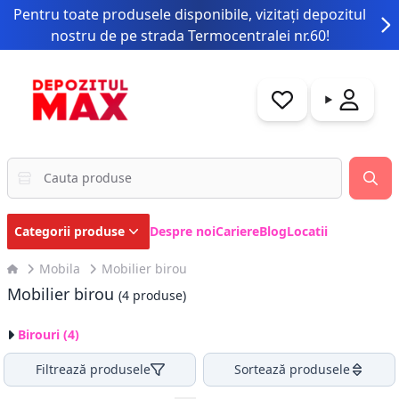
Pentru toate produsele disponibile, vizitați depozitul
nostru de pe strada Termocentralei nr.60!
Categorii produse
Despre noi
Cariere
Blog
Locatii
Mobila
Mobilier birou
Mobilier birou
(4 produse)
Birouri (4)
Filtrează produsele
Sortează produsele