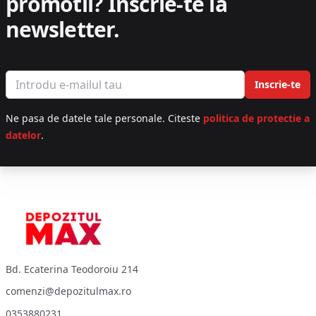
promotii?
Inscrie-te la
newsletter.
Email address
Inscrie-te
Ne pasa de datele tale personale. Citeste
politica de protectie a
datelor
.
Footer
Bd. Ecaterina Teodoroiu 214
comenzi@depozitulmax.ro
0353880231