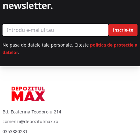
newsletter.
Email address
Inscrie-te
Ne pasa de datele tale personale. Citeste
politica de protectie a
datelor
.
Footer
Bd. Ecaterina Teodoroiu 214
comenzi@depozitulmax.ro
0353880231