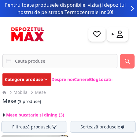
Pentru toate produsele disponibile, vizitați depozitul
nostru de pe strada Termocentralei nr.60!
Categorii produse
Despre noi
Cariere
Blog
Locatii
Mobila
Mese
Mese
(3 produse)
Mese bucatarie si dining (3)
Filtrează produsele
Sortează produsele