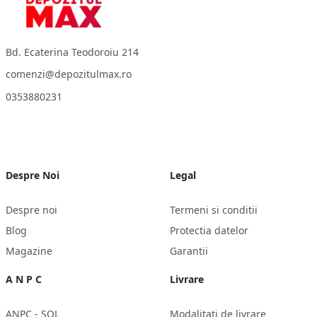
Bd. Ecaterina Teodoroiu 214
comenzi@depozitulmax.ro
0353880231
Despre Noi
Legal
Despre noi
Termeni si conditii
Blog
Protectia datelor
Magazine
Garantii
A N P C
Livrare
ANPC - SOL
Modalitati de livrare