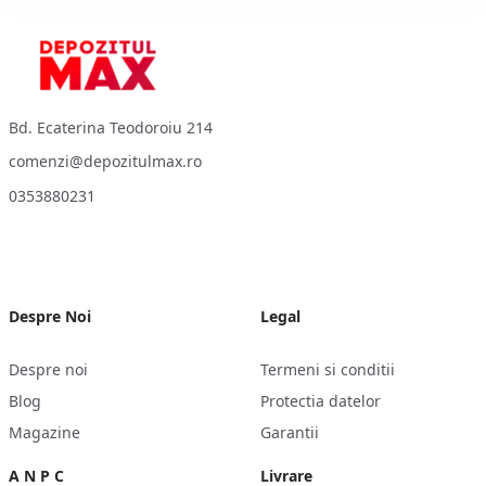
Bd. Ecaterina Teodoroiu 214
comenzi@depozitulmax.ro
0353880231
Despre Noi
Legal
Despre noi
Termeni si conditii
Blog
Protectia datelor
Magazine
Garantii
A N P C
Livrare